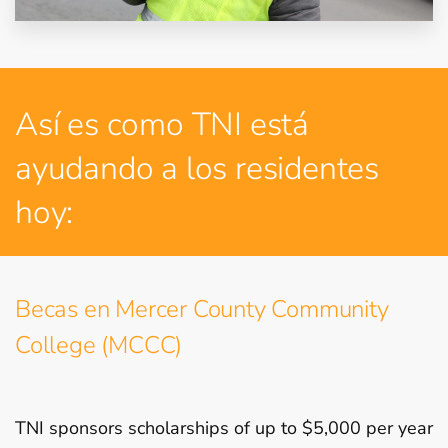
Así es como TNI está
ayudando a los residentes
hoy:
Becas en Mercer County Community
College (MCCC)
TNI sponsors scholarships of up to $5,000 per year