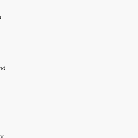
a
and
ar