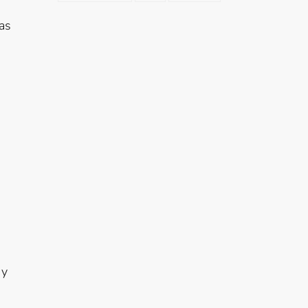
as
n
 y