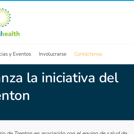
cias y Eventos
Involucrarse
Contáctenos
nza la iniciativa del
enton
dario de Trenton en asociación con el equipo de salud de